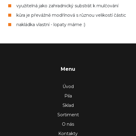
využitelná jako zahradnický substrát k mulčování
kůra je převážně modřínová s různou velikostí částic
nakládka vlastní - lopaty máme :)
Menu
Úvod
Pila
Sklad
Sortiment
O nás
Kontakty